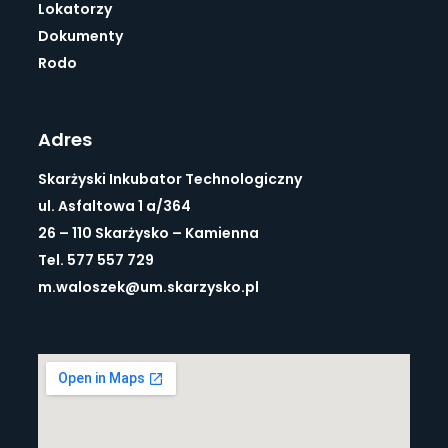
Lokatorzy
Dokumenty
Rodo
Adres
Skarżyski Inkubator Technologiczny
ul. Asfaltowa 1 a/364
26 – 110 Skarżysko – Kamienna
Tel. 577 557 729
m.waloszek@um.skarzysko.pl