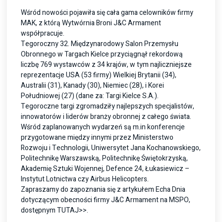
Wśród nowości pojawiła się cała gama celowników firmy
MAK, z którą Wytwórnia Broni J&C Armament
współpracuje.
Tegoroczny 32. Międzynarodowy Salon Przemysłu
Obronnego w Targach Kielce przyciągnął rekordową
liczbę 769 wystawców z 34 krajów, w tym najliczniejsze
reprezentacje USA (53 firmy) Wielkiej Brytanii (34),
Australii (31), Kanady (30), Niemiec (28), i Korei
Południowej (27) (dane za: Targi Kielce S.A.).
Tegoroczne targi zgromadziły najlepszych specjalistów,
innowatorów i liderów branży obronnej z całego świata.
Wśród zaplanowanych wydarzeń są m.in konferencje
przygotowane między innymi przez Ministerstwo
Rozwoju i Technologii, Uniwersytet Jana Kochanowskiego,
Politechnikę Warszawską, Politechnikę Świętokrzyską,
Akademię Sztuki Wojennej, Defence 24, Łukasiewicz –
Instytut Lotnictwa czy Airbus Helicopters.
Zapraszamy do zapoznania się z artykułem Echa Dnia
dotyczącym obecności firmy J&C Armament na MSPO,
dostępnym
TUTAJ>>
.