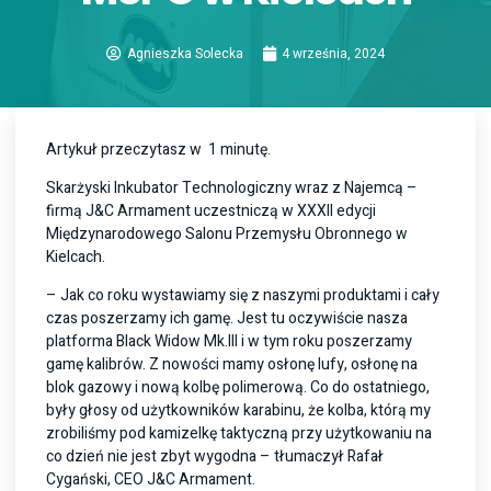
Agnieszka Solecka
4 września, 2024
Artykuł przeczytasz w 1 minutę.
Skarżyski Inkubator Technologiczny wraz z Najemcą –
firmą J&C Armament uczestniczą w XXXII edycji
Międzynarodowego Salonu Przemysłu Obronnego w
Kielcach.
– Jak co roku wystawiamy się z naszymi produktami i cały
czas poszerzamy ich gamę. Jest tu oczywiście nasza
platforma Black Widow Mk.III i w tym roku poszerzamy
gamę kalibrów. Z nowości mamy osłonę lufy, osłonę na
blok gazowy i nową kolbę polimerową. Co do ostatniego,
były głosy od użytkowników karabinu, że kolba, którą my
zrobiliśmy pod kamizelkę taktyczną przy użytkowaniu na
co dzień nie jest zbyt wygodna – tłumaczył Rafał
Cygański, CEO J&C Armament.