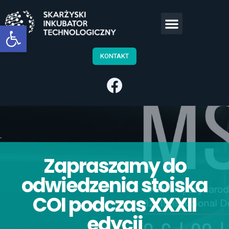
Open toolbar
KONTAKT
Zapraszamy do
odwiedzenia stoiska
COI podczas XXXII
edycji