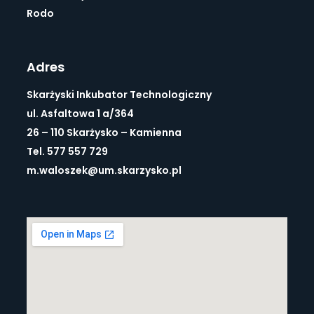
Rodo
Adres
Skarżyski Inkubator Technologiczny
ul. Asfaltowa 1 a/364
26 – 110 Skarżysko – Kamienna
Tel. 577 557 729
m.waloszek@um.skarzysko.pl